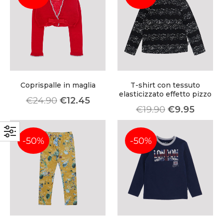
Coprispalle in maglia
T-shirt con tessuto
elasticizzato effetto pizzo
€
24.90
€
12.45
€
19.90
€
9.95
-50%
-50%