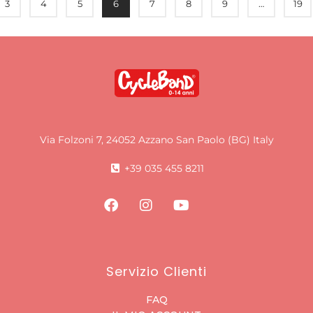
3
4
5
6
7
8
9
…
19
Via Folzoni 7, 24052 Azzano San Paolo (BG) Italy
+39 035 455 8211
Servizio Clienti
FAQ