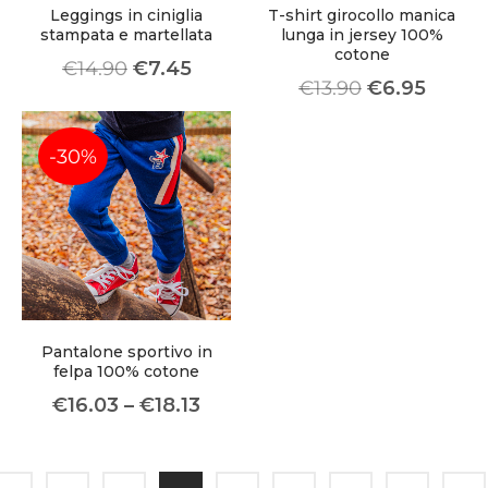
Leggings in ciniglia
T-shirt girocollo manica
stampata e martellata
lunga in jersey 100%
cotone
€
14.90
€
7.45
€
13.90
€
6.95
-30%
Pantalone sportivo in
felpa 100% cotone
€
16.03
–
€
18.13