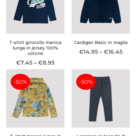
T-shirt girocollo manica
Cardigan Basic in maglia
lunga in jersey 100%
€
14.95
–
€
16.45
cotone
€
7.45
–
€
8.95
-50%
-50%