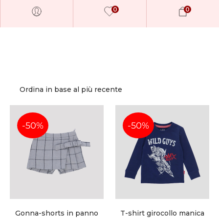
0
0
-50%
-50%
Millions of people around the world visit E
buy and sell creative assets, use smart des
templates, learn creative skills or even hire
freelancers. With an industry-leading mark
paired with an unlimited subscription servi
Gonna-shorts in panno
T-shirt girocollo manica
helps creatives like you get projects done f