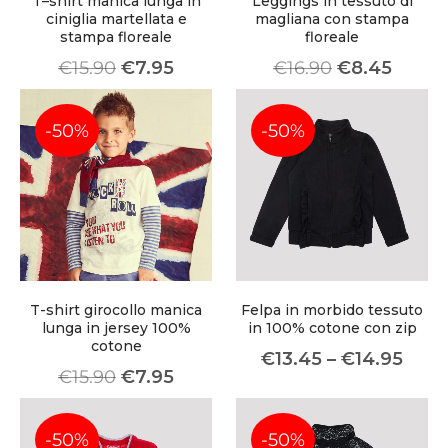
T–shirt manica lunga in
Leggings in tessuto di
ciniglia martellata e
magliana con stampa
stampa floreale
floreale
€
15.90
€
7.95
€
16.90
€
8.45
-50%
-50%
T-shirt girocollo manica
Felpa in morbido tessuto
lunga in jersey 100%
in 100% cotone con zip
cotone
€
13.45
–
€
14.95
€
15.90
€
7.95
-50%
-50%