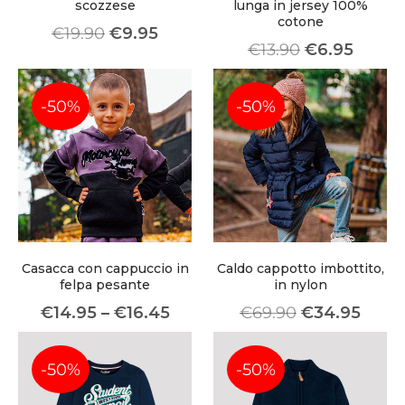
scozzese
lunga in jersey 100%
cotone
€
19.90
€
9.95
€
13.90
€
6.95
-50%
-50%
About Envato
Careers
Privacy Policy
Sitemap
Community
Casacca con cappuccio in
Caldo cappotto imbottito,
Blog
felpa pesante
in nylon
€
14.95
–
€
16.45
€
69.90
€
34.95
Forums
Meetups
-50%
-50%