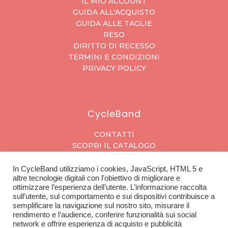
IL MIO ACCOUNT
GUIDA ALL'ACQUISTO
GUIDA ALLE TAGLIE
RESO
DIRITTO DI RECESSO
TERMINI E CONDIZIONI
PRIVACY POLICY
CycleBand
CONTATTI
SCOPRI IL CATALOGO
In CycleBand utilizziamo i cookies, JavaScript, HTML 5 e
altre tecnologie digitali con l’obiettivo di migliorare e
ottimizzare l’esperienza dell’utente. L’informazione raccolta
L'azienda
sull’utente, sul comportamento e sui dispositivi contribuisce a
semplificare la navigazione sul nostro sito, misurare il
SU DI NOI
rendimento e l’audience, conferire funzionalità sui social
APRI IL TUO NEGOZIO
network e offrire esperienza di acquisto e pubblicità