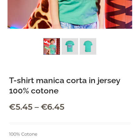
leading marketplace paired
with an unlimited subscription
service, Envato helps creatives
like you get projects done
faster.
About Envato
T-shirt manica corta in jersey
Careers
100% cotone
Privacy Policy
Sitemap
€
5.45
–
€
6.45
Community
Blog
100% Cotone