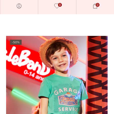
0
0
-50%
Millions of people around the
world visit Envato to buy and
sell creative assets, use smart
design templates, learn
creative skills or even hire
freelancers. With an industry-