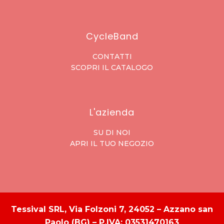
CycleBand
CONTATTI
SCOPRI IL CATALOGO
L'azienda
SU DI NOI
APRI IL TUO NEGOZIO
Tessival SRL, Via Folzoni 7, 24052 – Azzano san
Paolo (BG) – P.IVA: 03531470163