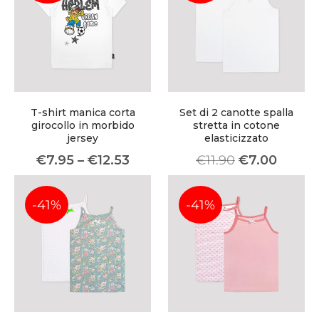
T-shirt manica corta
Set di 2 canotte spalla
girocollo in morbido
stretta in cotone
jersey
elasticizzato
€
7.95
–
€
12.53
€
11.90
€
7.00
-41%
-41%