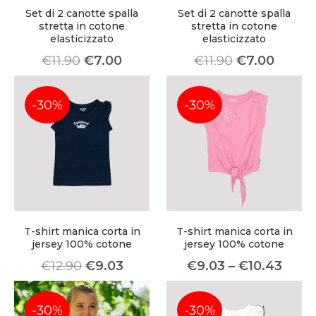
Set di 2 canotte spalla
Set di 2 canotte spalla
stretta in cotone
stretta in cotone
elasticizzato
elasticizzato
€
11.90
€
7.00
€
11.90
€
7.00
-30%
-30%
T-shirt manica corta in
T-shirt manica corta in
jersey 100% cotone
jersey 100% cotone
€
12.90
€
9.03
€
9.03
–
€
10.43
-30%
-30%