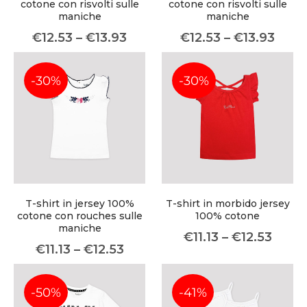
cotone con risvolti sulle
cotone con risvolti sulle
maniche
maniche
€
12.53
–
€
13.93
€
12.53
–
€
13.93
-30%
-30%
About Envato
Careers
Privacy Policy
Sitemap
Community
T-shirt in jersey 100%
T-shirt in morbido jersey
Blog
cotone con rouches sulle
100% cotone
maniche
€
11.13
–
€
12.53
Forums
€
11.13
–
€
12.53
Meetups
-50%
-41%