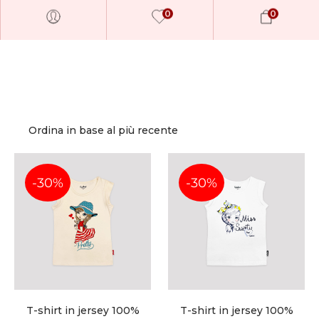
0
0
-30%
-30%
Millions of people around the world visit E
sell creative assets, use smart design templ
creative skills or even hire freelancers. Wit
leading marketplace paired with an unlimit
service, Envato helps creatives like you get
T-shirt in jersey 100%
T-shirt in jersey 100%
faster.