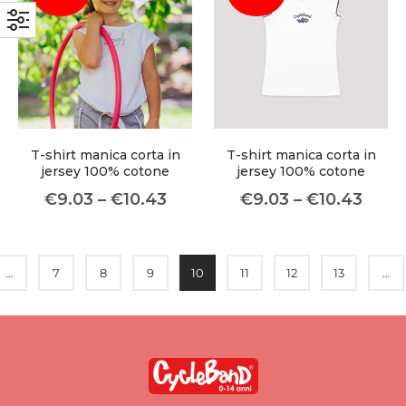
T-shirt manica corta in
T-shirt manica corta in
jersey 100% cotone
jersey 100% cotone
€
9.03
–
€
10.43
€
9.03
–
€
10.43
…
7
8
9
10
11
12
13
…