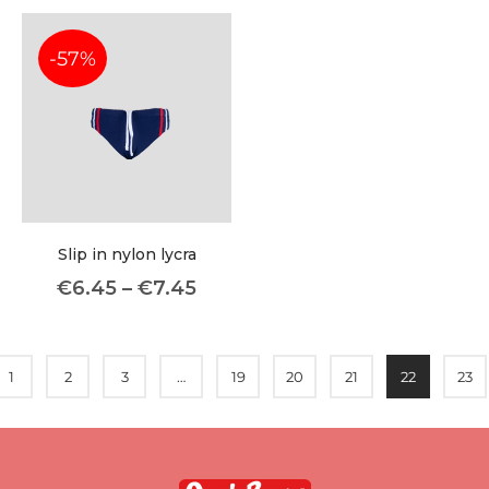
-57%
Slip in nylon lycra
€
6.45
–
€
7.45
1
2
3
…
19
20
21
22
23