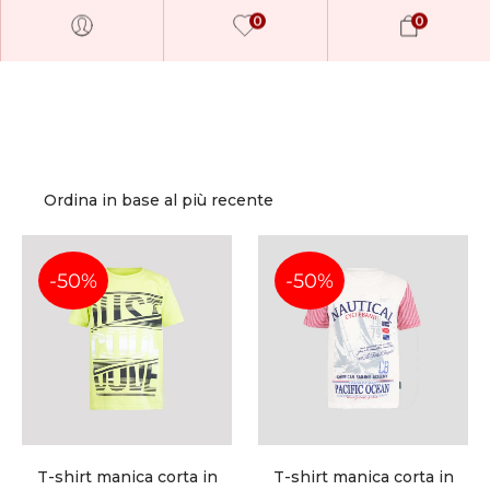
0
0
-50%
-50%
Millions of people around the world
visit Envato to buy and sell creative
assets, use smart design templates,
learn creative skills or even hire
freelancers. With an industry-leading
T-shirt manica corta in
T-shirt manica corta in
marketplace paired with an unlimited