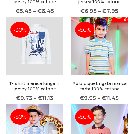
jersey 100% cotone
jersey 100% cotone
subscription service, Envato helps
€
5.45
–
€
6.45
€
6.95
–
€
7.95
creatives like you get projects done
faster.
-30%
-50%
About Envato
Careers
Privacy Policy
T- shirt manica lunga in
Polo piquet rigata manca
Sitemap
jersey 100% cotone
corta 100% cotone
€
9.73
–
€
11.13
€
9.95
–
€
11.45
Community
Blog
-50%
-50%
Forums