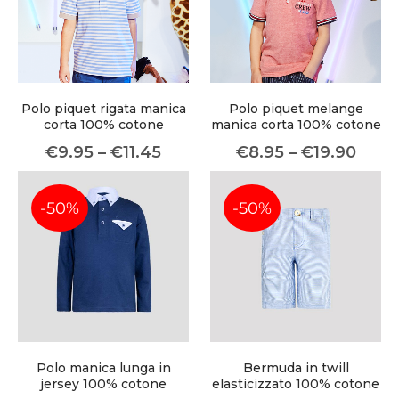
Meetups
Polo piquet rigata manica
Polo piquet melange
corta 100% cotone
manica corta 100% cotone
€
9.95
–
€
11.45
€
8.95
–
€
19.90
-50%
-50%
Polo manica lunga in
Bermuda in twill
jersey 100% cotone
elasticizzato 100% cotone