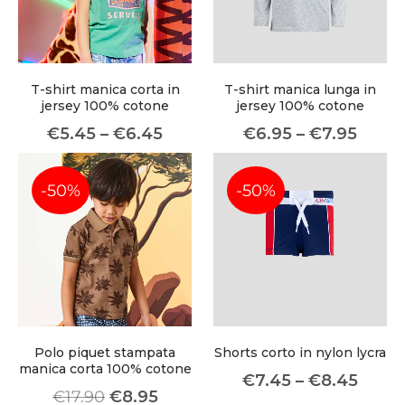
T-shirt manica corta in
T-shirt manica lunga in
jersey 100% cotone
jersey 100% cotone
€
5.45
–
€
6.45
€
6.95
–
€
7.95
-50%
-50%
Polo piquet stampata
Shorts corto in nylon lycra
manica corta 100% cotone
€
7.45
–
€
8.45
€
17.90
€
8.95