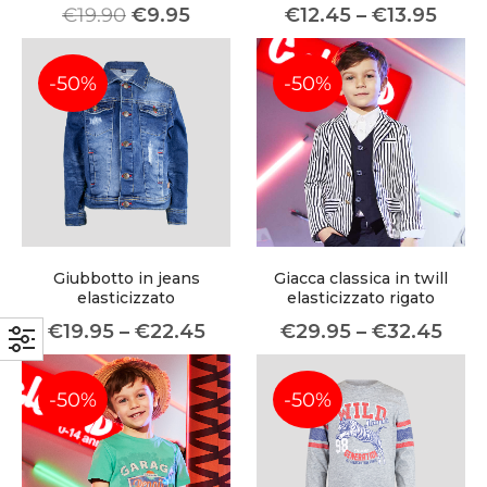
€
19.90
€
9.95
€
12.45
–
€
13.95
-50%
-50%
Giubbotto in jeans
Giacca classica in twill
elasticizzato
elasticizzato rigato
€
19.95
–
€
22.45
€
29.95
–
€
32.45
-50%
-50%