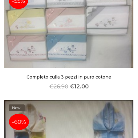
-55%
leading marketplace paired
with an unlimited subscription
service, Envato helps creatives
like you get projects done
faster.
About Envato
Completo culla 3 pezzi in puro cotone
Careers
€
26.90
€
12.00
Privacy Policy
Sitemap
New!
Community
-60%
Blog