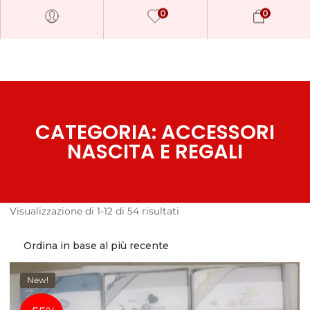
0
0
CATEGORIA: ACCESSORI
NASCITA E REGALI
Visualizzazione di 1-12 di 54 risultati
Millions of people around the
world visit Envato to buy and
sell creative assets, use smart
design templates, learn
New!
creative skills or even hire
freelancers. With an industry-