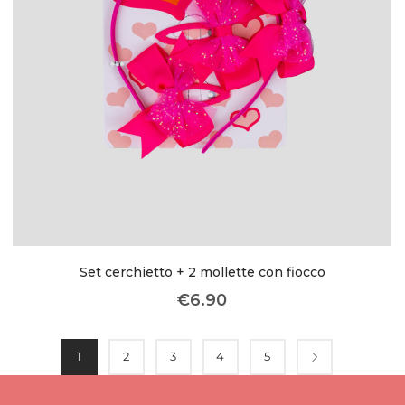
Set cerchietto + 2 mollette con fiocco
€
6.90
1
2
3
4
5