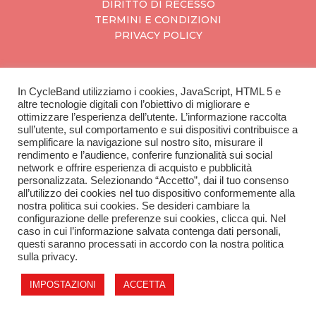
DIRITTO DI RECESSO
TERMINI E CONDIZIONI
PRIVACY POLICY
In CycleBand utilizziamo i cookies, JavaScript, HTML 5 e
CycleBand
altre tecnologie digitali con l’obiettivo di migliorare e
ottimizzare l’esperienza dell’utente. L’informazione raccolta
CONTATTI
sull’utente, sul comportamento e sui dispositivi contribuisce a
SCOPRI IL CATALOGO
semplificare la navigazione sul nostro sito, misurare il
rendimento e l’audience, conferire funzionalità sui social
network e offrire esperienza di acquisto e pubblicità
personalizzata. Selezionando “Accetto”, dai il tuo consenso
all’utilizzo dei cookies nel tuo dispositivo conformemente alla
L'azienda
nostra politica sui cookies. Se desideri cambiare la
configurazione delle preferenze sui cookies, clicca qui. Nel
caso in cui l’informazione salvata contenga dati personali,
SU DI NOI
questi saranno processati in accordo con la nostra politica
APRI IL TUO NEGOZIO
sulla privacy.
IMPOSTAZIONI
ACCETTA