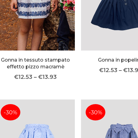
Gonna in tessuto stampato
Gonna in popeli
effetto pizzo macramè
€
12.53
–
€
13.
€
12.53
–
€
13.93
-30%
-30%