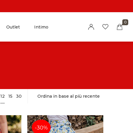
0
Outlet
Intimo
Millions of people around the world visit
Envato to buy and sell creative assets, use
smart design templates, learn creative skills
or even hire freelancers. With an industry-
leading marketplace paired with an
12
15
30
unlimited subscription service, Envato helps
creatives like you get projects done faster.
-30%