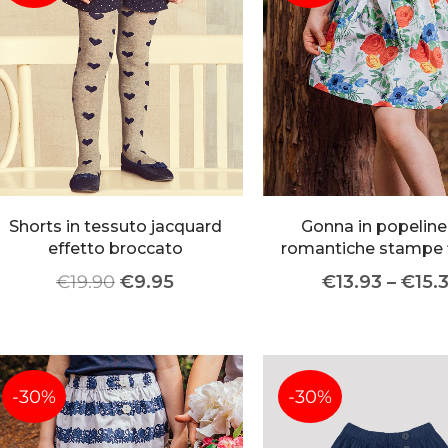
BERMUDA E SHORTS
BERMUDA E SHORTS
COSTUMI
COSTUMI
POLO
POLO
T-SHIRT
T-SHIRT
FELPE E GIACCHE
FELPE E GIACCHE
Shorts in tessuto jacquard
Gonna in popeline
effetto broccato
romantiche stampe f
PULLOVER
PULLOVER
€
19.90
€
9.95
€
13.93
–
€
15.
ACCESSORI
ACCESSORI
COMPLETI
-30%
-30%