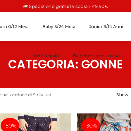
Spedizione gratuita sopra i 49.90€
rn 0/12 Mesi
Baby 3/24 Mesi
Junior 3/14 Anni
Idee Regalo
Biancheria per la casa
CATEGORIA: GONNE
FEMMINA 0/12 MESI
FEMMINA 3/24 MESI
FEMMINA 3/14 ANNI
ABITI
GONNE
GONNE
PAGLIACCETTI
ABITI
ABITI
sualizzazione di 9 risultati
Show
TUTINE
CAMICIE
CAMICIE
COMPLETI
PANTALONI
PANTALONI
-50%
-30%
ACCESSORI
LEGGINGS
LEGGINGS