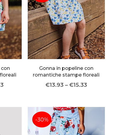
About Envato
Community
Careers
Blog
Privacy Policy
Forums
Sitemap
Meetups
 con
Gonna in popeline con
loreali
romantiche stampe floreali
33
€
13.93
–
€
15.33
-30%