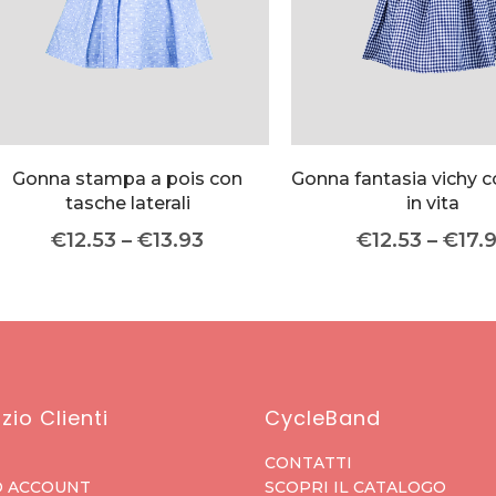
Gonna stampa a pois con
Gonna fantasia vichy c
tasche laterali
in vita
€
12.53
–
€
13.93
€
12.53
–
€
17.
zio Clienti
CycleBand
CONTATTI
O ACCOUNT
SCOPRI IL CATALOGO