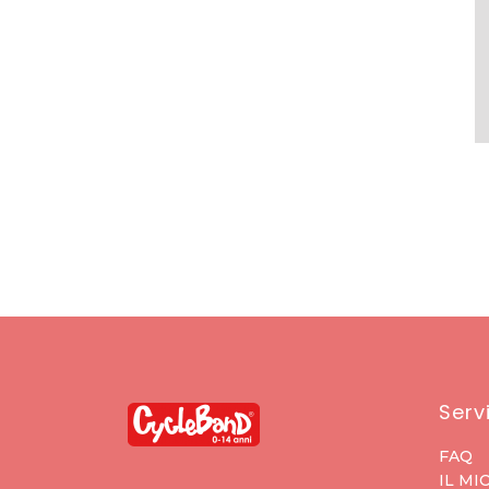
Servi
FAQ
IL MI