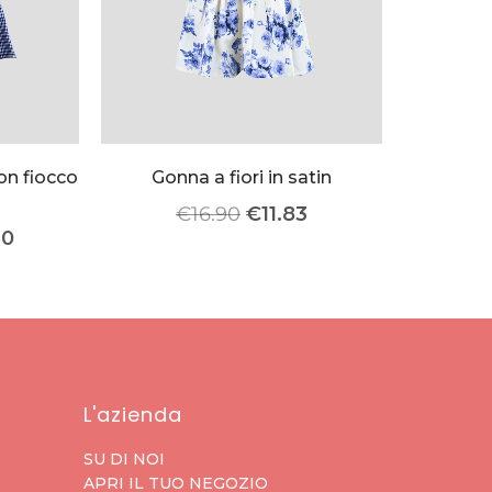
on fiocco
Gonna a fiori in satin
€
16.90
€
11.83
90
L'azienda
SU DI NOI
APRI IL TUO NEGOZIO