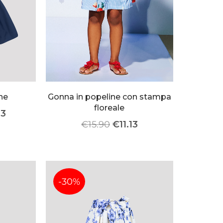
ne
Gonna in popeline con stampa
floreale
93
€
15.90
€
11.13
-30%