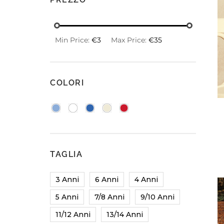
T-SHIRT
T-SHIRT
Min Price:
€3
Max Price:
€35
FELPE E GIACCHE
COMPLETI
TUTE
FELPE E GIACCHE
COLORI
PULLOVER
TUTE
ACCESSORI
PULLOVER
COMPLETI
ACCESSORI
TAGLIA
3 Anni
6 Anni
4 Anni
5 Anni
7/8 Anni
9/10 Anni
11/12 Anni
13/14 Anni