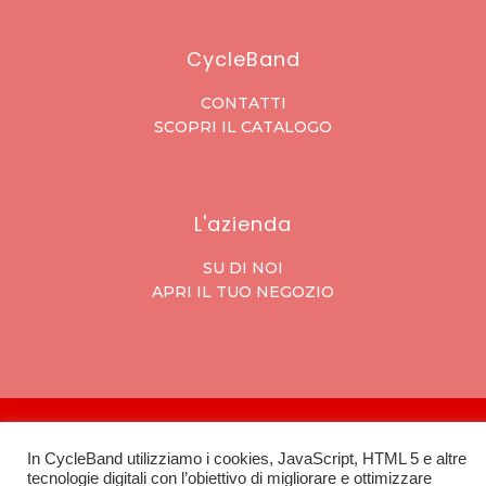
CycleBand
CONTATTI
SCOPRI IL CATALOGO
L'azienda
SU DI NOI
APRI IL TUO NEGOZIO
Tessival SRL, Via Folzoni 7, 24052 – Azzano san
In CycleBand utilizziamo i cookies, JavaScript, HTML 5 e altre
Paolo (BG) – P.IVA: 03531470163
tecnologie digitali con l’obiettivo di migliorare e ottimizzare