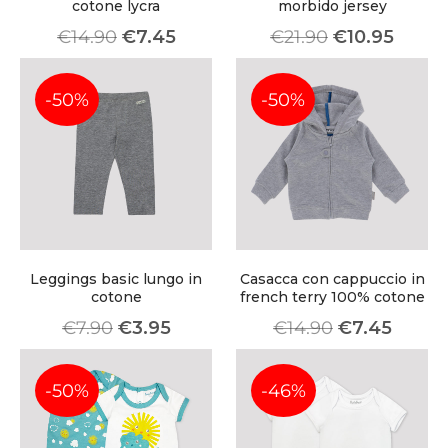
cotone lycra
morbido jersey
subscription service, Envato helps
€
14.90
€
7.45
€
21.90
€
10.95
creatives like you get projects done
faster.
-50%
-50%
About Envato
Careers
Privacy Policy
Leggings basic lungo in
Casacca con cappuccio in
Sitemap
cotone
french terry 100% cotone
€
7.90
€
3.95
€
14.90
€
7.45
Community
Blog
-50%
-46%
Forums