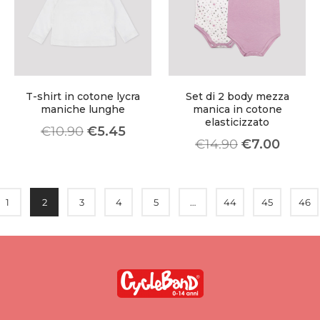
T-shirt in cotone lycra
Set di 2 body mezza
maniche lunghe
manica in cotone
elasticizzato
€
10.90
€
5.45
€
14.90
€
7.00
1
2
3
4
5
…
44
45
46