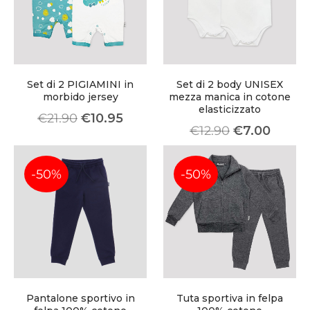
Meetups
Set di 2 PIGIAMINI in
Set di 2 body UNISEX
morbido jersey
mezza manica in cotone
elasticizzato
€
21.90
€
10.95
€
12.90
€
7.00
-50%
-50%
Pantalone sportivo in
Tuta sportiva in felpa