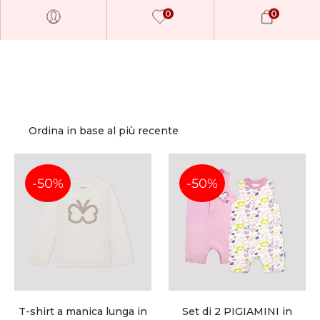
0
0
-50%
-50%
Millions of people around the world
visit Envato to buy and sell creative
assets, use smart design templates,
learn creative skills or even hire
freelancers. With an industry-leading
T-shirt a manica lunga in
Set di 2 PIGIAMINI in
marketplace paired with an unlimited