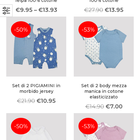
felpa 100% cotone
100% cotone
€
9.95
–
€
13.93
€
27.90
€
13.95
-50%
-53%
Set di 2 PIGIAMINI in
Set di 2 body mezza
morbido jersey
manica in cotone
elasticizzato
€
21.90
€
10.95
€
14.90
€
7.00
-50%
-53%