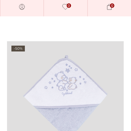
0
0
-50%
Millions of people around the
world visit Envato to buy and
sell creative assets, use smart
design templates, learn
creative skills or even hire
freelancers. With an industry-