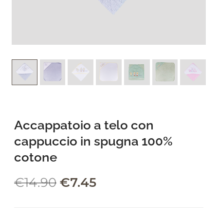
leading marketplace paired
with an unlimited subscription
service, Envato helps creatives
like you get projects done
faster.
About Envato
Accappatoio a telo con
Careers
cappuccio in spugna 100%
Privacy Policy
cotone
Sitemap
€
14.90
€
7.45
Community
Blog