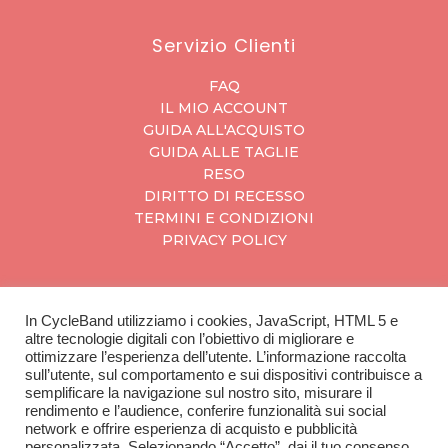
Servizio Clienti
FAQ
IL MIO ACCOUNT
GUIDA ALL'ACQUISTO
GUIDA ALLE TAGLIE
RESO
DIRITTO DI RECESSO
TERMINI E CONDIZIONI
PRIVACY POLICY
In CycleBand utilizziamo i cookies, JavaScript, HTML 5 e
CycleBand
altre tecnologie digitali con l’obiettivo di migliorare e
ottimizzare l’esperienza dell’utente. L’informazione raccolta
CONTATTI
sull’utente, sul comportamento e sui dispositivi contribuisce a
SCOPRI IL CATALOGO
semplificare la navigazione sul nostro sito, misurare il
rendimento e l’audience, conferire funzionalità sui social
network e offrire esperienza di acquisto e pubblicità
personalizzata. Selezionando “Accetto”, dai il tuo consenso