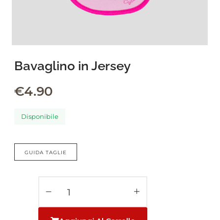
leading marketplace paired
with an unlimited subscription
service, Envato helps creatives
like you get projects done
faster.
Bavaglino in Jersey
€
4.90
About Envato
Disponibile
Careers
Privacy Policy
GUIDA TAGLIE
Sitemap
Community
Blog