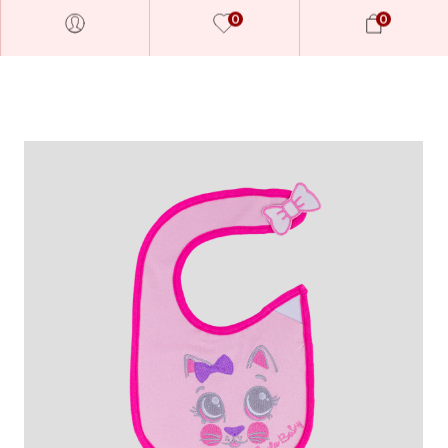
0
0
Millions of people around the
world visit Envato to buy and
sell creative assets, use smart
design templates, learn
creative skills or even hire
freelancers. With an industry-