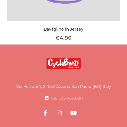
Bavaglino in Jersey
€
4.90
Via Folzoni 7, 24052 Azzano San Paolo (BG) Italy
+39 035 455 8211