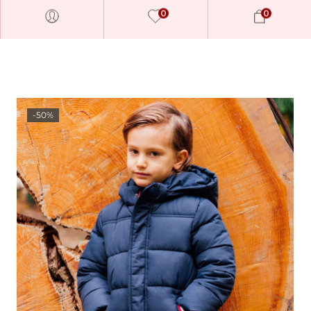
0
0
-50%
Millions of people around the
world visit Envato to buy and
sell creative assets, use smart
design templates, learn
creative skills or even hire
freelancers. With an industry-