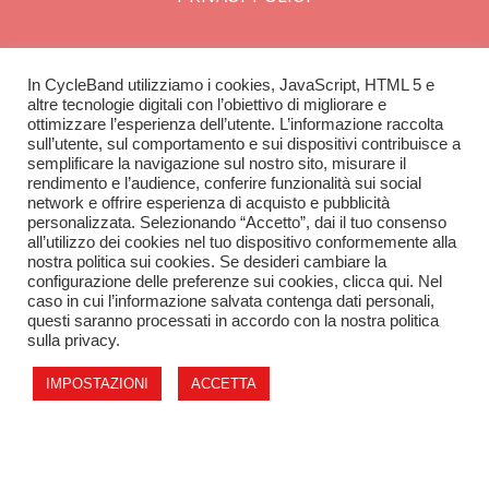
In CycleBand utilizziamo i cookies, JavaScript, HTML 5 e
CycleBand
altre tecnologie digitali con l’obiettivo di migliorare e
ottimizzare l’esperienza dell’utente. L’informazione raccolta
CONTATTI
sull’utente, sul comportamento e sui dispositivi contribuisce a
SCOPRI IL CATALOGO
semplificare la navigazione sul nostro sito, misurare il
rendimento e l’audience, conferire funzionalità sui social
network e offrire esperienza di acquisto e pubblicità
personalizzata. Selezionando “Accetto”, dai il tuo consenso
all’utilizzo dei cookies nel tuo dispositivo conformemente alla
L'azienda
nostra politica sui cookies. Se desideri cambiare la
configurazione delle preferenze sui cookies, clicca qui. Nel
caso in cui l’informazione salvata contenga dati personali,
SU DI NOI
questi saranno processati in accordo con la nostra politica
APRI IL TUO NEGOZIO
sulla privacy.
IMPOSTAZIONI
ACCETTA
Tessival SRL, Via Folzoni 7, 24052 – Azzano san