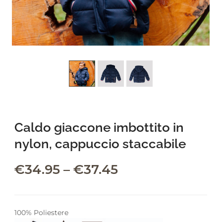
leading marketplace paired
with an unlimited subscription
service, Envato helps creatives
like you get projects done
faster.
About Envato
Caldo giaccone imbottito in
Careers
nylon, cappuccio staccabile
Privacy Policy
Sitemap
€
34.95
–
€
37.45
Community
Blog
100% Poliestere