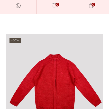
0
0
-50%
Millions of people around the
world visit Envato to buy and
sell creative assets, use smart
design templates, learn
creative skills or even hire
freelancers. With an industry-