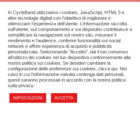
In CycleBand utilizziamo i cookies, JavaScript, HTML 5 e
CycleBand
altre tecnologie digitali con l’obiettivo di migliorare e
ottimizzare l’esperienza dell’utente. L’informazione raccolta
CONTATTI
sull’utente, sul comportamento e sui dispositivi contribuisce a
SCOPRI IL CATALOGO
semplificare la navigazione sul nostro sito, misurare il
rendimento e l’audience, conferire funzionalità sui social
network e offrire esperienza di acquisto e pubblicità
personalizzata. Selezionando “Accetto”, dai il tuo consenso
all’utilizzo dei cookies nel tuo dispositivo conformemente alla
L'azienda
nostra politica sui cookies. Se desideri cambiare la
configurazione delle preferenze sui cookies, clicca qui. Nel
caso in cui l’informazione salvata contenga dati personali,
SU DI NOI
questi saranno processati in accordo con la nostra politica
APRI IL TUO NEGOZIO
sulla privacy.
IMPOSTAZIONI
ACCETTA
Tessival SRL, Via Folzoni 7, 24052 – Azzano san
Paolo (BG) – P.IVA: 03531470163