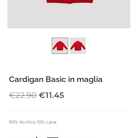
leading marketplace paired
with an unlimited subscription
service, Envato helps creatives
like you get projects done
faster.
About Envato
Cardigan Basic in maglia
Careers
Privacy Policy
€
22.90
€
11.45
Sitemap
Community
90% Acrilico 10% Lana
Blog