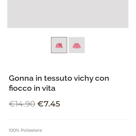
leading marketplace paired
with an unlimited subscription
service, Envato helps creatives
like you get projects done
faster.
About Envato
Gonna in tessuto vichy con
Careers
fiocco in vita
Privacy Policy
Sitemap
€
14.90
€
7.45
Community
Blog
100% Poliestere