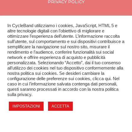
PRIVACY POLICY
In CycleBand utilizziamo i cookies, JavaScript, HTML 5 e
CycleBand
altre tecnologie digitali con l’obiettivo di migliorare e
ottimizzare l’esperienza dell’utente. L’informazione raccolta
CONTATTI
sull’utente, sul comportamento e sui dispositivi contribuisce a
SCOPRI IL CATALOGO
semplificare la navigazione sul nostro sito, misurare il
rendimento e l’audience, conferire funzionalità sui social
network e offrire esperienza di acquisto e pubblicità
personalizzata. Selezionando “Accetto”, dai il tuo consenso
all’utilizzo dei cookies nel tuo dispositivo conformemente alla
L'azienda
nostra politica sui cookies. Se desideri cambiare la
configurazione delle preferenze sui cookies, clicca qui. Nel
caso in cui l’informazione salvata contenga dati personali,
SU DI NOI
questi saranno processati in accordo con la nostra politica
APRI IL TUO NEGOZIO
sulla privacy.
IMPOSTAZIONI
ACCETTA
Tessival SRL, Via Folzoni 7, 24052 – Azzano san