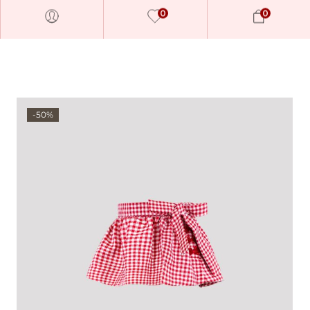
0
0
-50%
Millions of people around the
world visit Envato to buy and
sell creative assets, use smart
design templates, learn
creative skills or even hire
freelancers. With an industry-