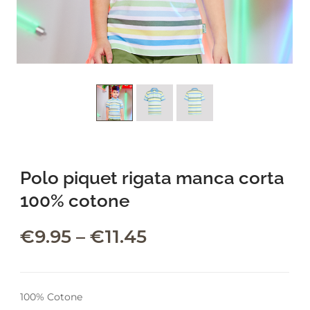
leading marketplace paired
with an unlimited subscription
service, Envato helps creatives
like you get projects done
faster.
About Envato
Polo piquet rigata manca corta
Careers
100% cotone
Privacy Policy
Sitemap
€
9.95
–
€
11.45
Community
Blog
100% Cotone