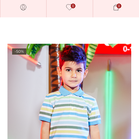
0
0
-50%
Millions of people around the
world visit Envato to buy and
sell creative assets, use smart
design templates, learn
creative skills or even hire
freelancers. With an industry-