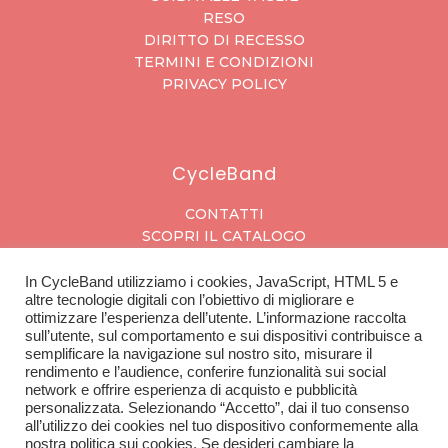
RESO
DIRITTO DI RECESSO
TERMINI E CONDIZIONI
PRIVACY POLICY
CycleBand
CONTATTI
SCOPRI IL CATALOGO
In CycleBand utilizziamo i cookies, JavaScript, HTML 5 e
altre tecnologie digitali con l’obiettivo di migliorare e
ottimizzare l’esperienza dell’utente. L’informazione raccolta
L'azienda
sull’utente, sul comportamento e sui dispositivi contribuisce a
semplificare la navigazione sul nostro sito, misurare il
SU DI NOI
rendimento e l’audience, conferire funzionalità sui social
APRI IL TUO NEGOZIO
network e offrire esperienza di acquisto e pubblicità
personalizzata. Selezionando “Accetto”, dai il tuo consenso
all’utilizzo dei cookies nel tuo dispositivo conformemente alla
nostra politica sui cookies. Se desideri cambiare la