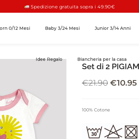
Spedizione gratuita sopra i 49.90€
rn 0/12 Mesi
Baby 3/24 Mesi
Junior 3/14 Anni
Idee Regalo
Biancheria per la casa
Set di 2 PIGIAM
FEMMINA 0/12 MESI
FEMMINA 3/24 MESI
FEMMINA 3/14 ANNI
€
21.90
€
10.95
ABITI
GONNE
GONNE
PAGLIACCETTI
ABITI
ABITI
100% Cotone
TUTINE
CAMICIE
CAMICIE
COMPLETI
PANTALONI
PANTALONI
ACCESSORI
LEGGINGS
LEGGINGS