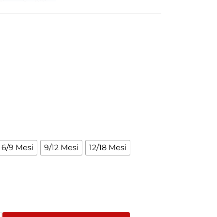
About Envato
Community
Careers
Blog
Privacy Policy
Forums
Sitemap
Meetups
6/9 Mesi
9/12 Mesi
12/18 Mesi