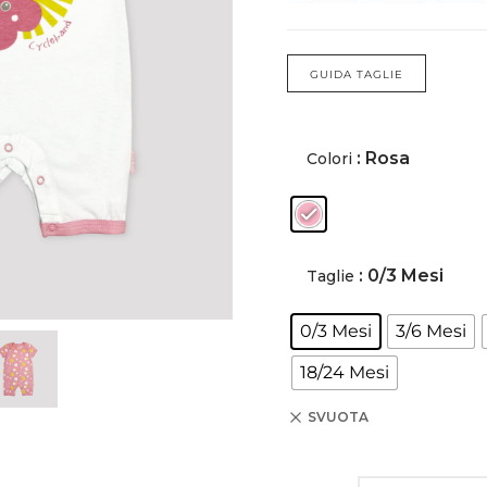
BERMUDA E SHORTS
BERMUDA E SHORTS
GUIDA TAGLIE
COSTUMI
COSTUMI
POLO
POLO
: Rosa
Colori
T-SHIRT
T-SHIRT
FELPE E GIACCHE
FELPE E GIACCHE
: 0/3 Mesi
Taglie
PULLOVER
PULLOVER
0/3 Mesi
3/6 Mesi
ACCESSORI
ACCESSORI
18/24 Mesi
COMPLETI
SVUOTA