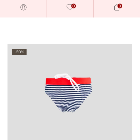
0
0
-50%
Millions of people around the
world visit Envato to buy and
sell creative assets, use smart
design templates, learn
creative skills or even hire
freelancers. With an industry-