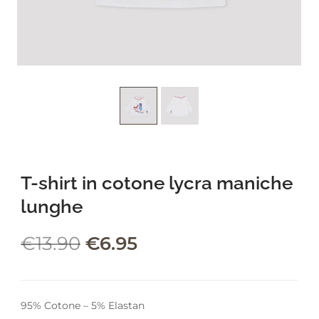
leading marketplace paired
with an unlimited subscription
service, Envato helps creatives
like you get projects done
faster.
About Envato
T-shirt in cotone lycra maniche
Careers
lunghe
Privacy Policy
Sitemap
€
13.90
€
6.95
Community
Blog
95% Cotone – 5% Elastan