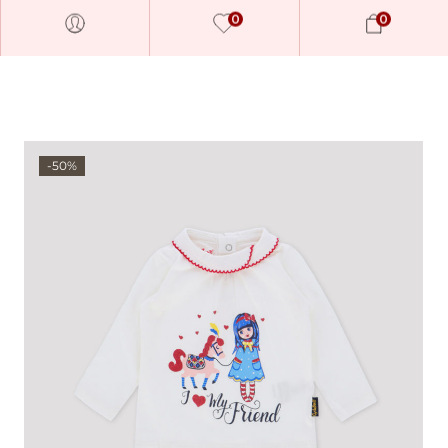
0
0
-50%
Millions of people around the
world visit Envato to buy and
sell creative assets, use smart
design templates, learn
creative skills or even hire
freelancers. With an industry-