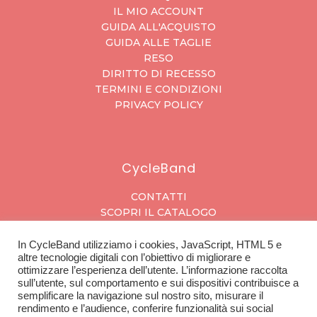
IL MIO ACCOUNT
GUIDA ALL'ACQUISTO
GUIDA ALLE TAGLIE
RESO
DIRITTO DI RECESSO
TERMINI E CONDIZIONI
PRIVACY POLICY
CycleBand
CONTATTI
SCOPRI IL CATALOGO
In CycleBand utilizziamo i cookies, JavaScript, HTML 5 e
altre tecnologie digitali con l’obiettivo di migliorare e
ottimizzare l’esperienza dell’utente. L’informazione raccolta
L'azienda
sull’utente, sul comportamento e sui dispositivi contribuisce a
semplificare la navigazione sul nostro sito, misurare il
SU DI NOI
rendimento e l’audience, conferire funzionalità sui social