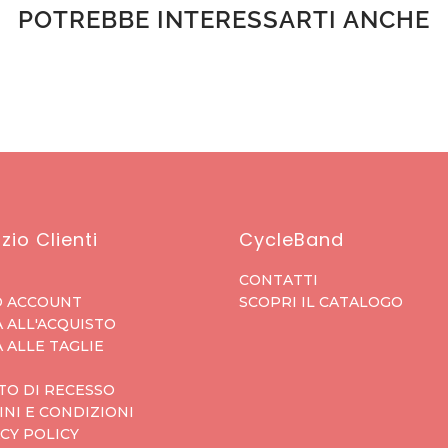
POTREBBE INTERESSARTI ANCHE
zio Clienti
CycleBand
CONTATTI
O ACCOUNT
SCOPRI IL CATALOGO
 ALL'ACQUISTO
 ALLE TAGLIE
TO DI RECESSO
NI E CONDIZIONI
CY POLICY