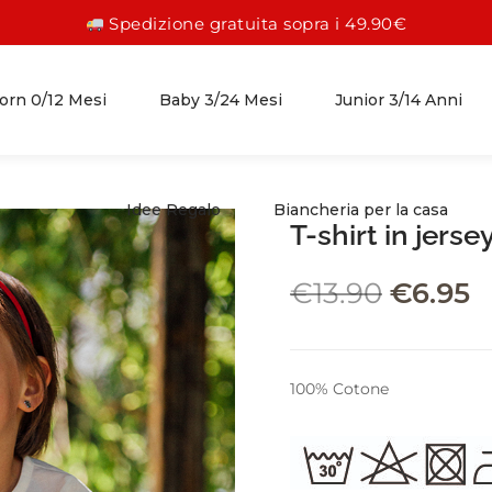
Spedizione gratuita sopra i 49.90€
rn 0/12 Mesi
Baby 3/24 Mesi
Junior 3/14 Anni
Idee Regalo
Biancheria per la casa
T-shirt in jers
FEMMINA 0/12 MESI
FEMMINA 3/24 MESI
FEMMINA 3/14 ANNI
€
13.90
€
6.95
ABITI
GONNE
GONNE
PAGLIACCETTI
ABITI
ABITI
100% Cotone
TUTINE
CAMICIE
CAMICIE
COMPLETI
PANTALONI
PANTALONI
ACCESSORI
LEGGINGS
LEGGINGS