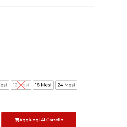
About Envato
Community
Careers
Blog
Privacy Policy
Forums
Sitemap
Meetups
esi
12 Mesi
18 Mesi
24 Mesi
Aggiungi Al Carrello