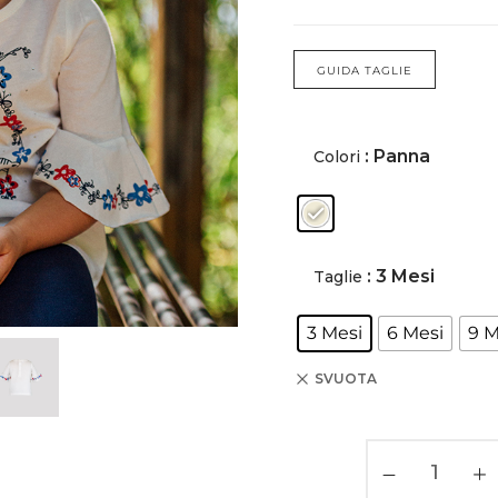
BERMUDA E SHORTS
BERMUDA E SHORTS
GUIDA TAGLIE
COSTUMI
COSTUMI
POLO
POLO
: Panna
Colori
T-SHIRT
T-SHIRT
FELPE E GIACCHE
FELPE E GIACCHE
: 3 Mesi
Taglie
PULLOVER
PULLOVER
3 Mesi
6 Mesi
9 M
ACCESSORI
ACCESSORI
SVUOTA
COMPLETI