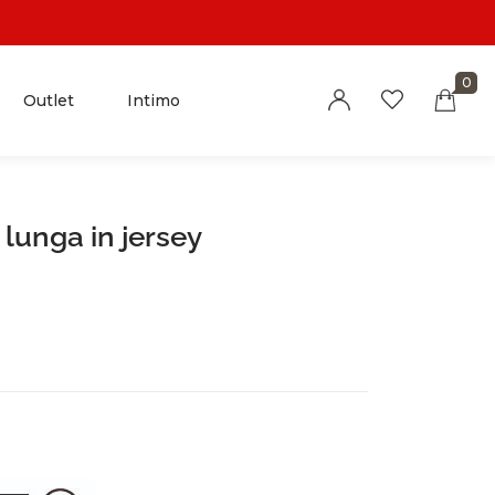
0
Outlet
Intimo
 lunga in jersey
Millions of people around the world visit
Envato to buy and sell creative assets, use
smart design templates, learn creative skills
or even hire freelancers. With an industry-
leading marketplace paired with an
unlimited subscription service, Envato helps
creatives like you get projects done faster.