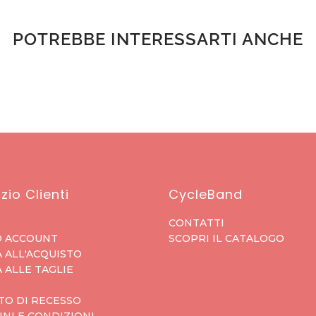
POTREBBE INTERESSARTI ANCHE
zio Clienti
CycleBand
CONTATTI
O ACCOUNT
SCOPRI IL CATALOGO
 ALL'ACQUISTO
 ALLE TAGLIE
TO DI RECESSO