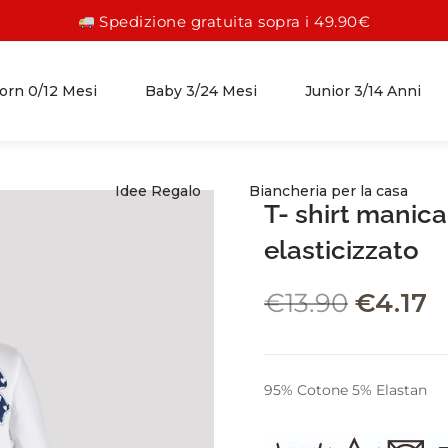
Spedizione gratuita sopra i 49.90€
rn 0/12 Mesi
Baby 3/24 Mesi
Junior 3/14 Anni
Idee Regalo
Biancheria per la casa
T- shirt manica
FEMMINA 0/12 MESI
FEMMINA 3/24 MESI
FEMMINA 3/14 ANNI
elasticizzato
ABITI
GONNE
GONNE
€
13.90
€
4.17
PAGLIACCETTI
ABITI
ABITI
TUTINE
CAMICIE
CAMICIE
95% Cotone 5% Elastan
COMPLETI
PANTALONI
PANTALONI
ACCESSORI
LEGGINGS
LEGGINGS