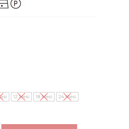
About Envato
Community
Careers
Blog
Privacy Policy
Forums
Sitemap
Meetups
esi
12 Mesi
18 Mesi
24 Mesi