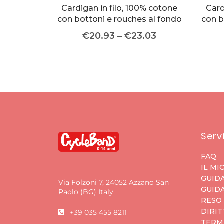
Cardigan in filo, 100% cotone
Card
con bottoni e rouches al fondo
con b
€
20.93
–
€
23.03
Servi
FAQ
IL MI
GUIDA
Via Folzoni 7, 24052 Azzano San
GUIDA
Paolo (BG) Italy
RESO
DIRIT
+39 035 455 8211
TERMI