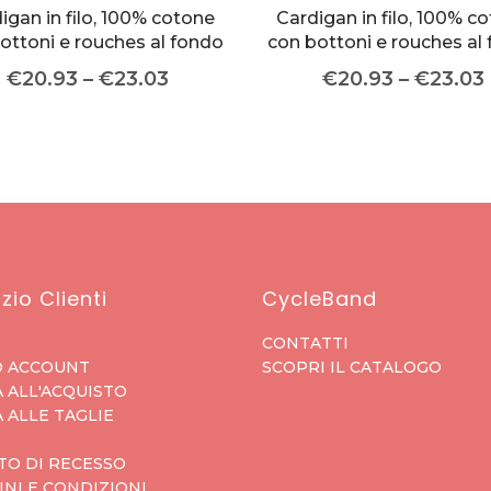
igan in filo, 100% cotone
Cardigan in filo, 100% c
ottoni e rouches al fondo
con bottoni e rouches al
€
20.93
–
€
23.03
€
20.93
–
€
23.03
zio Clienti
CycleBand
CONTATTI
O ACCOUNT
SCOPRI IL CATALOGO
 ALL'ACQUISTO
 ALLE TAGLIE
TO DI RECESSO
NI E CONDIZIONI