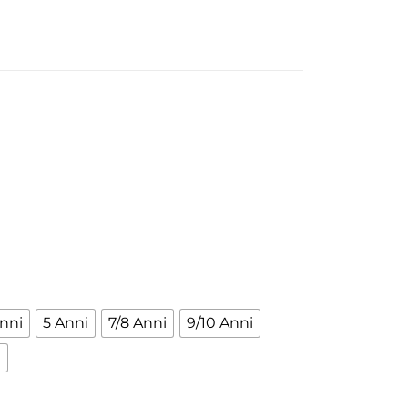
About Envato
Community
Careers
Blog
Privacy Policy
Forums
Sitemap
Meetups
nni
5 Anni
7/8 Anni
9/10 Anni
i