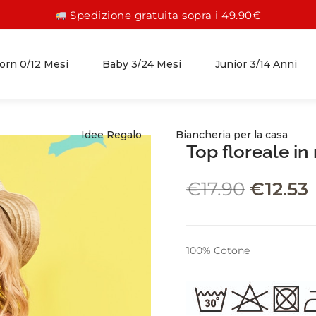
Spedizione gratuita sopra i 49.90€
rn 0/12 Mesi
Baby 3/24 Mesi
Junior 3/14 Anni
Idee Regalo
Biancheria per la casa
Top floreale i
FEMMINA 0/12 MESI
FEMMINA 3/24 MESI
FEMMINA 3/14 ANNI
€
17.90
€
12.53
ABITI
GONNE
GONNE
PAGLIACCETTI
ABITI
ABITI
100% Cotone
TUTINE
CAMICIE
CAMICIE
COMPLETI
PANTALONI
PANTALONI
ACCESSORI
LEGGINGS
LEGGINGS