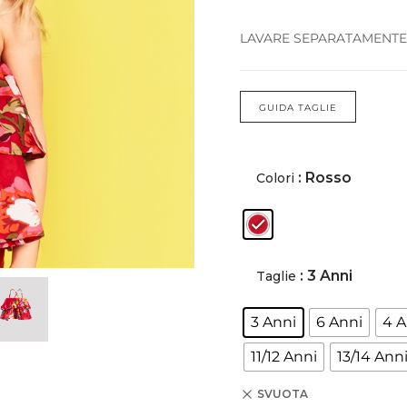
BERMUDA E SHORTS
BERMUDA E SHORTS
LAVARE SEPARATAMENTE
COSTUMI
COSTUMI
GUIDA TAGLIE
POLO
POLO
T-SHIRT
T-SHIRT
: Rosso
Colori
FELPE E GIACCHE
FELPE E GIACCHE
PULLOVER
PULLOVER
: 3 Anni
Taglie
ACCESSORI
ACCESSORI
COMPLETI
3 Anni
6 Anni
4 A
11/12 Anni
13/14 Ann
SVUOTA