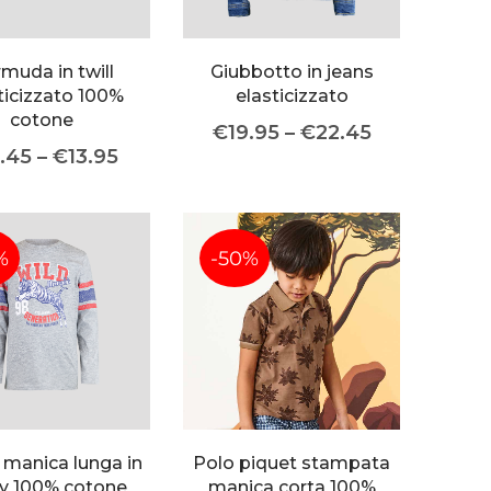
About Envato
Community
Careers
Blog
muda in twill
Giubbotto in jeans
ticizzato 100%
elasticizzato
Privacy Policy
Forums
cotone
€
19.95
–
€
22.45
Sitemap
Meetups
2.45
–
€
13.95
%
-50%
t manica lunga in
Polo piquet stampata
ey 100% cotone
manica corta 100%