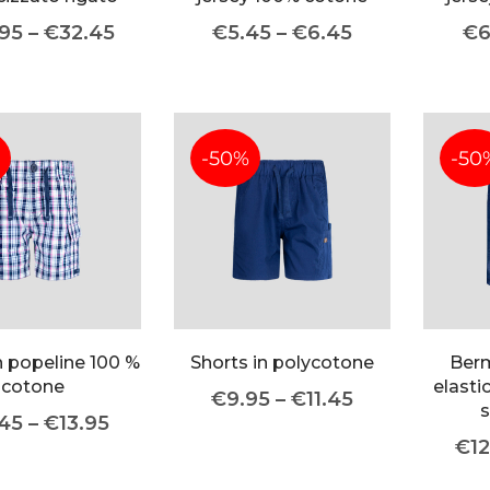
.95
–
€
32.45
€
5.45
–
€
6.45
€
6
-50%
-50
n popeline 100 %
Shorts in polycotone
Ber
cotone
elasti
€
9.95
–
€
11.45
.45
–
€
13.95
€
1