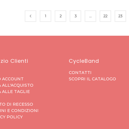
1
2
3
…
22
23
zio Clienti
CycleBand
CONTATTI
O ACCOUNT
SCOPRI IL CATALOGO
 ALL'ACQUISTO
 ALLE TAGLIE
TO DI RECESSO
NI E CONDIZIONI
CY POLICY