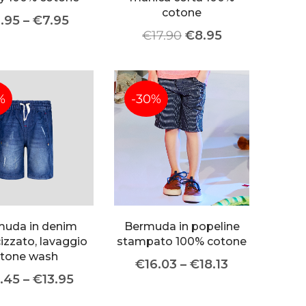
cotone
.95
–
€
7.95
€
17.90
€
8.95
%
-30%
muda in denim
Bermuda in popeline
cizzato, lavaggio
stampato 100% cotone
stone wash
€
16.03
–
€
18.13
2.45
–
€
13.95