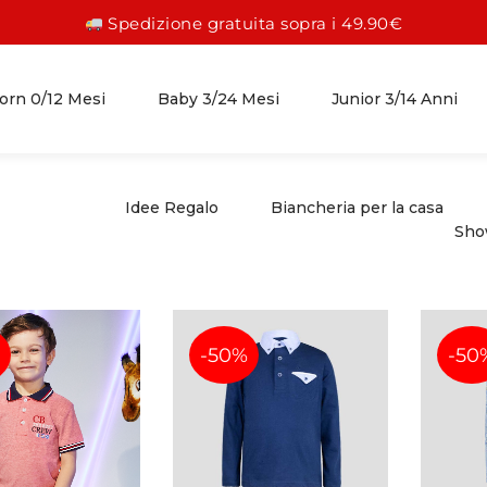
Spedizione gratuita sopra i 49.90€
rn 0/12 Mesi
Baby 3/24 Mesi
Junior 3/14 Anni
Idee Regalo
Biancheria per la casa
Sh
FEMMINA 0/12 MESI
FEMMINA 3/24 MESI
FEMMINA 3/14 ANNI
ABITI
GONNE
GONNE
PAGLIACCETTI
ABITI
ABITI
-50%
-50
TUTINE
CAMICIE
CAMICIE
COMPLETI
PANTALONI
PANTALONI
ACCESSORI
LEGGINGS
LEGGINGS