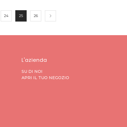
24
25
26
L'azienda
SU DI NOI
APRI IL TUO NEGOZIO